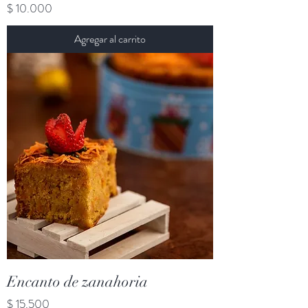
Precio
$ 10.000
Agregar al carrito
Encanto de zanahoria
Precio
$ 15.500