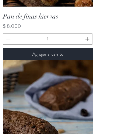
Pan de finas hiervas
Precio
$ 8.000
Agregar al carrito