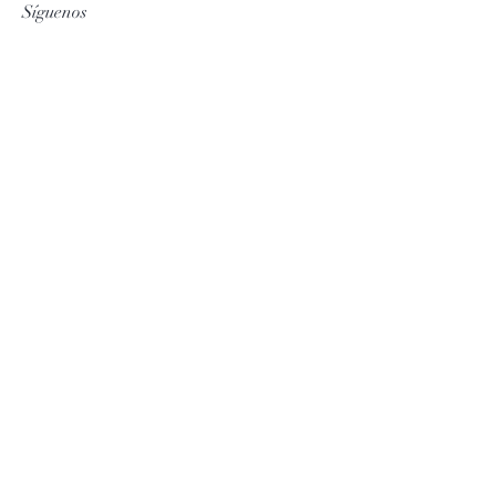
Síguenos
Facebook
Instagram
Subscríbete
Derechos Reservados - Diseño Luis
Iglesias