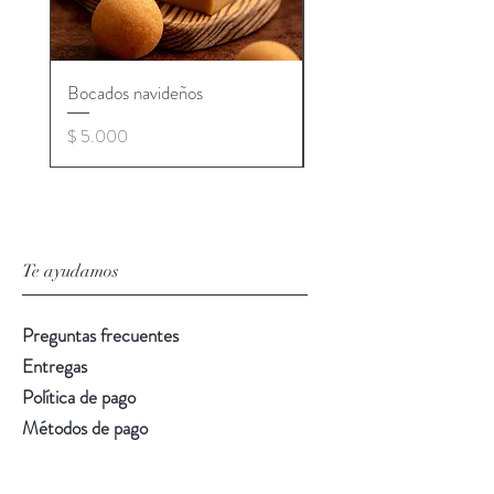
Bocados navideños
Pannetone
Precio
Precio
$ 5.000
$ 10.000
Te ayudamos
Preguntas frecuentes
Entregas
Política de pago
Métodos de pago