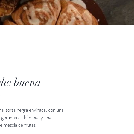
he buena
Precio
00
nal torta negra envinada, con una 
 ligeramente húmeda y una 
e mezcla de frutas.