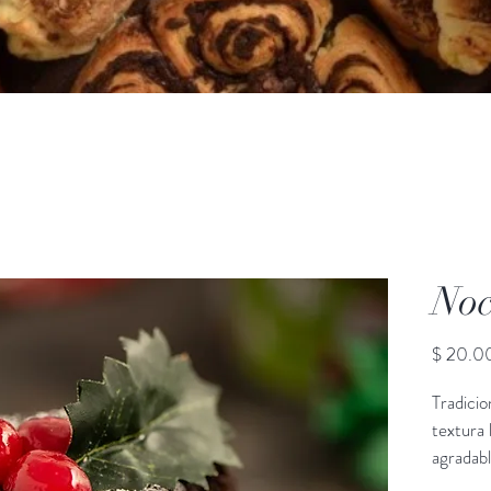
Noc
$ 20.0
Tradicio
textura
agradabl