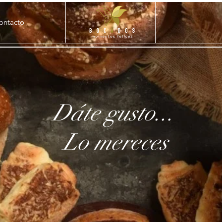
ontacto
Dáte gusto...
Lo mereces