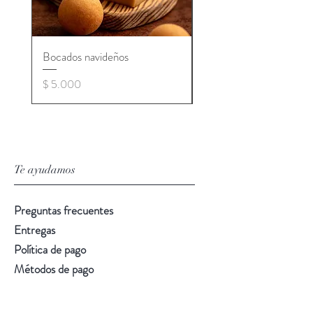
Bocados navideños
Pannetone
Precio
Precio
$ 5.000
$ 10.000
Te ayudamos
Preguntas frecuentes
Entregas
Política de pago
Métodos de pago