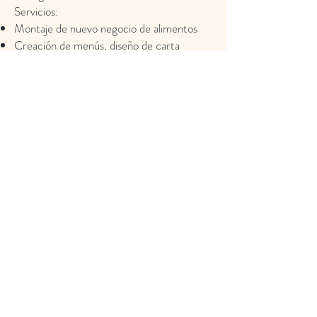
Servicios:
Montaje de nuevo negocio de alimentos
Creación de menús, diseño de carta
Estandarización de recetas
Costeo de recetas, margen de ganancia de
cada plato
Implementación de protocolos de
bioseguridad, y buenas prácticas de
manufactura
Contratación, control y manejo de
personal
Entrenamiento y capacitación de personal
en las áreas de producción y servicio
Servicio al cliente
Logística de operaciones diarias
Selección de proveedores
Control y rotación de inventarios
Margen de ganancia de cada plato